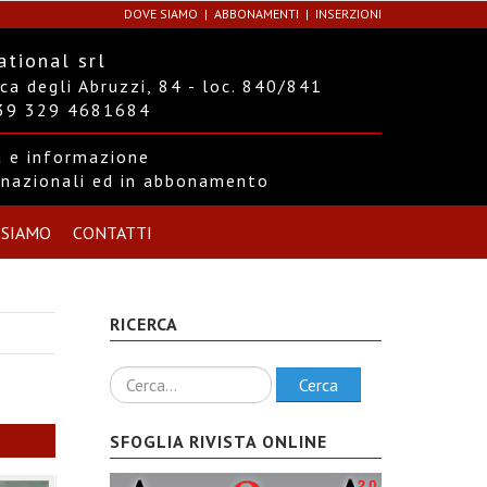
DOVE SIAMO
ABBONAMENTI
INSERZIONI
ational srl
a degli Abruzzi, 84 - loc. 840/841
+39 329 4681684
ra e informazione
ernazionali ed in abbonamento
 SIAMO
CONTATTI
RICERCA
Ricerca
Cerca
SFOGLIA RIVISTA ONLINE