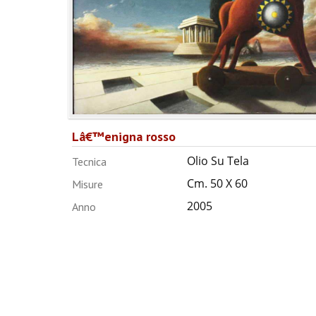
Lâ€™enigna rosso
Olio Su Tela
Tecnica
Cm. 50 X 60
Misure
2005
Anno