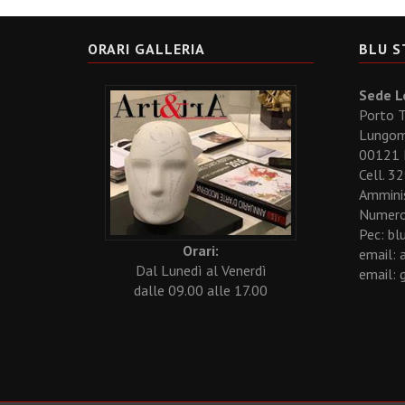
ORARI GALLERIA
BLU S
Sede Le
Porto T
Lungoma
00121
Cell. 
Amminis
Numero
Pec: bl
Orari:
email:
Dal Lunedì al Venerdì
email:
dalle 09.00 alle 17.00