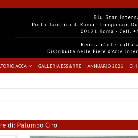
Blu Star Intern
Porto Turistico di Roma - Lungomare Duc
00121 Roma - Cell. 
Rivista d’arte, cultu
Distribuita nelle Fiere d’Arte Int
TORIO ACCA
GALLERIA ESS&RRE
ANNUARIO 2026
CHI
re di:
Palumbo Ciro