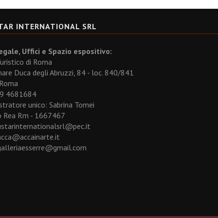
TAR INTERNATIONAL SRL
gale, Uffici e Spazio espositivo:
uristico di Roma
re Duca degli Abruzzi, 84 - loc. 840/841
 Roma
329 4681684
tratore unico: Sabrina Tomei
 Rea Rm - 1667467
ustarinternationalsrl@pec.it
acca@accainarte.it
galleriaesserre@gmail.com