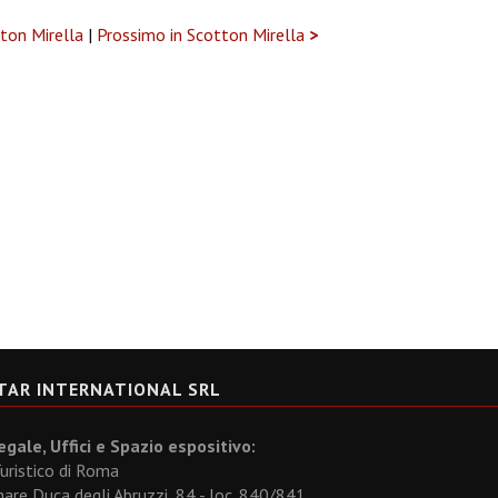
ton Mirella
|
Prossimo in Scotton Mirella
>
TAR INTERNATIONAL SRL
gale, Uffici e Spazio espositivo:
uristico di Roma
re Duca degli Abruzzi, 84 - loc. 840/841