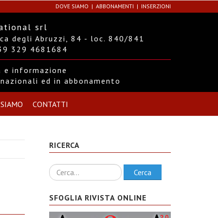
DOVE SIAMO
ABBONAMENTI
INSERZIONI
ational srl
a degli Abruzzi, 84 - loc. 840/841
+39 329 4681684
ra e informazione
ernazionali ed in abbonamento
 SIAMO
CONTATTI
RICERCA
Ricerca
Cerca
SFOGLIA RIVISTA ONLINE