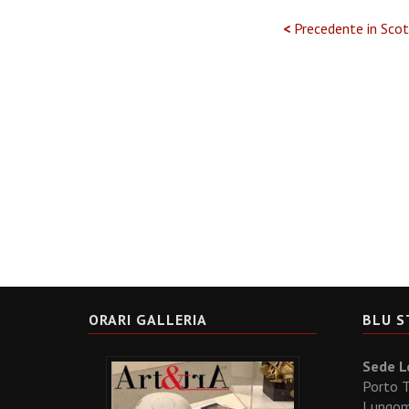
<
Precedente in Scot
ORARI GALLERIA
BLU S
Sede Le
Porto T
Lungoma