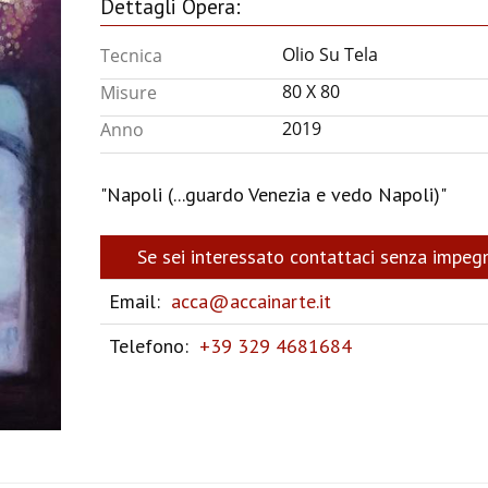
Dettagli Opera:
Olio Su Tela
Tecnica
80 X 80
Misure
2019
Anno
"Napoli (...guardo Venezia e vedo Napoli)"
Se sei interessato contattaci senza impeg
Email:
acca@accainarte.it
Telefono:
+39 329 4681684