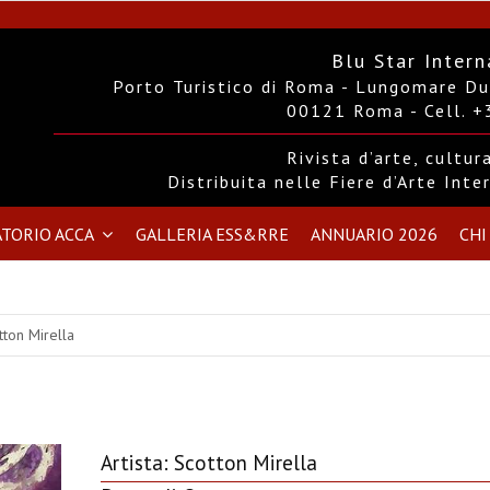
Blu Star Intern
Porto Turistico di Roma - Lungomare Duc
00121 Roma - Cell. 
Rivista d’arte, cultu
Distribuita nelle Fiere d’Arte Int
TORIO ACCA
GALLERIA ESS&RRE
ANNUARIO 2026
CHI
tton Mirella
Artista:
Scotton Mirella