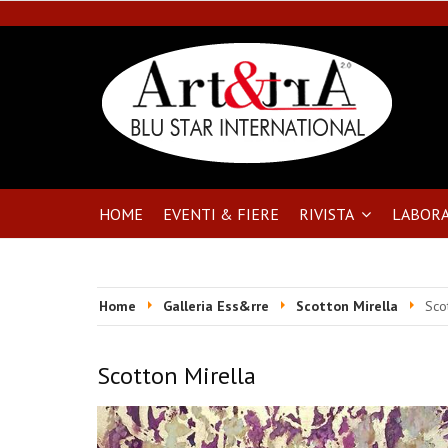
HOME
EVENTI & FIERE
RIVISTA
LABORA
Home
Galleria Ess&rre
Scotton Mirella
Sco
Scotton Mirella