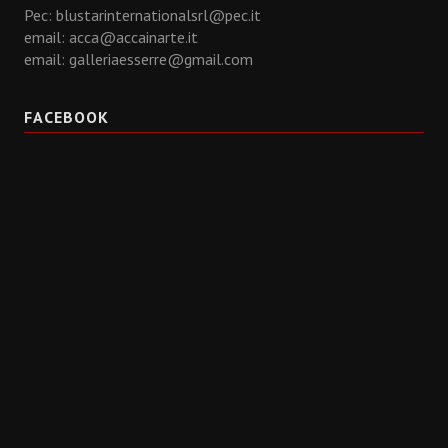
Pec: blustarinternationalsrl@pec.it
email:
acca@accainarte.it
email:
galleriaesserre@gmail.com
FACEBOOK