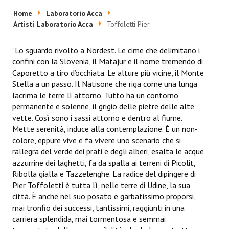
HOME
Home
Laboratorio Acca
Artisti Laboratorio Acca
Toffoletti Pier
EVENTI & FIERE
"Lo sguardo rivolto a Nordest. Le cime che delimitano i
RIVISTA
confini con la Slovenia, il Matajur e il nome tremendo di
Caporetto a tiro d’occhiata. Le alture più vicine, il Monte
Ultime 5 Riviste
Stella a un passo. Il Natisone che riga come una lunga
lacrima le terre lì attorno. Tutto ha un contorno
LABORATORIO ACCA
permanente e solenne, il grigio delle pietre delle alte
vette. Così sono i sassi attorno e dentro al fiume.
Video Laboratorio Acca
Mette serenità, induce alla contemplazione. È un non-
colore, eppure vive e fa vivere uno scenario che si
Artisti Laboratorio Acca
rallegra del verde dei prati e degli alberi, esalta le acque
azzurrine dei laghetti, fa da spalla ai terreni di Picolit,
Una sera con Laboratorio AccA
Ribolla gialla e Tazzelenghe. La radice del dipingere di
Pier Toffoletti è tutta lì, nelle terre di Udine, la sua
Mostra "Roma Contemporanea"
città. È anche nel suo posato e garbatissimo proporsi,
mai tronfio dei successi, tantissimi, raggiunti in una
GALLERIA ESS&RRE
carriera splendida, mai tormentosa e semmai