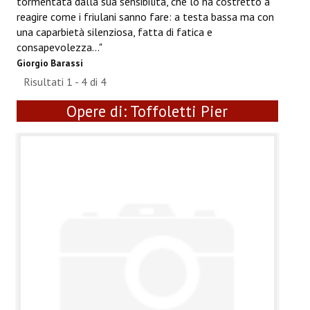
tormentata dalla sua sensibilità, che lo ha costretto a
ANNUARIO 2026
reagire come i friulani sanno fare: a testa bassa ma con
una caparbietà silenziosa, fatta di fatica e
CHI SIAMO
consapevolezza..."
Giorgio Barassi
CONTATTI
Risultati 1 - 4 di 4
Opere di:
Toffoletti Pier