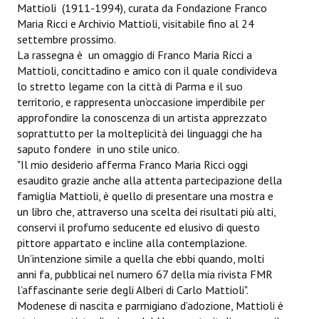
Mattioli (1911-1994), curata da Fondazione Franco
ANNUARIO 2026
Maria Ricci e Archivio Mattioli, visitabile fino al 24
settembre prossimo.
CHI SIAMO
La rassegna è un omaggio di Franco Maria Ricci a
Mattioli, concittadino e amico con il quale condivideva
CONTATTI
lo stretto legame con la città di Parma e il suo
territorio, e rappresenta un’occasione imperdibile per
approfondire la conoscenza di un artista apprezzato
soprattutto per la molteplicità dei linguaggi che ha
saputo fondere in uno stile unico.
"Il mio desiderio afferma Franco Maria Ricci oggi
esaudito grazie anche alla attenta partecipazione della
famiglia Mattioli, è quello di presentare una mostra e
un libro che, attraverso una scelta dei risultati più alti,
conservi il profumo seducente ed elusivo di questo
pittore appartato e incline alla contemplazione.
Un’intenzione simile a quella che ebbi quando, molti
anni fa, pubblicai nel numero 67 della mia rivista FMR
l’affascinante serie degli Alberi di Carlo Mattioli".
Modenese di nascita e parmigiano d’adozione, Mattioli è