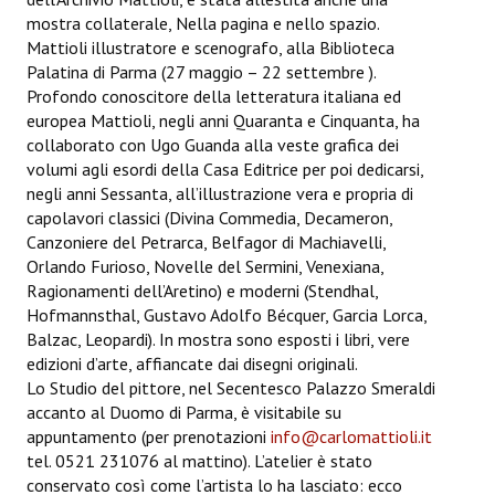
mostra collaterale, Nella pagina e nello spazio.
Mattioli illustratore e scenografo, alla Biblioteca
Palatina di Parma (27 maggio – 22 settembre ).
Profondo conoscitore della letteratura italiana ed
europea Mattioli, negli anni Quaranta e Cinquanta, ha
collaborato con Ugo Guanda alla veste grafica dei
volumi agli esordi della Casa Editrice per poi dedicarsi,
negli anni Sessanta, all’illustrazione vera e propria di
capolavori classici (Divina Commedia, Decameron,
Canzoniere del Petrarca, Belfagor di Machiavelli,
Orlando Furioso, Novelle del Sermini, Venexiana,
Ragionamenti dell’Aretino) e moderni (Stendhal,
Hofmannsthal, Gustavo Adolfo Bécquer, Garcia Lorca,
Balzac, Leopardi). In mostra sono esposti i libri, vere
edizioni d’arte, affiancate dai disegni originali.
Lo Studio del pittore, nel Secentesco Palazzo Smeraldi
accanto al Duomo di Parma, è visitabile su
appuntamento (per prenotazioni
info@carlomattioli.it
tel. 0521 231076 al mattino). L’atelier è stato
conservato così come l’artista lo ha lasciato: ecco