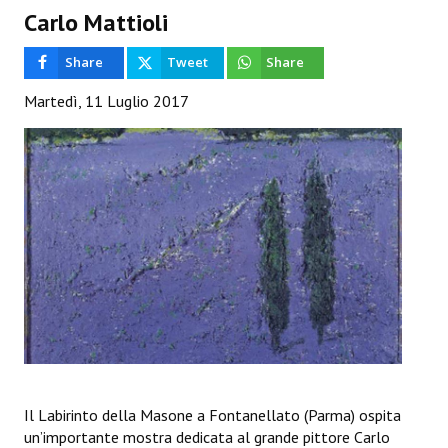
HOME
Carlo Mattioli
EVENTI & FIERE
Share
Tweet
Share
Martedì, 11 Luglio 2017
RIVISTA
Ultime 5 Riviste
LABORATORIO ACCA
Video Laboratorio Acca
Artisti Laboratorio Acca
Una sera con Laboratorio AccA
Mostra "Roma Contemporanea"
GALLERIA ESS&RRE
Il Labirinto della Masone a Fontanellato (Parma) ospita
un’importante mostra dedicata al grande pittore Carlo