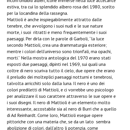
inconfondibili alberi, icone immerse nella luce accecante
estiva, tra cui lo splendido albero rosa del 1980, scelto
per la locandina della rassegna.
Mattioli è anche inspiegabilmente attratto dalle
tenebre, che avvolgono i suoi nudi e le sue nature
morte, i suoi ritratti e meno frequentemente i suoi
paesaggi. Per dirla con le parole di Garboli, “la luce
secondo Mattioli, crea una drammaturgia esteriore;
mentre i colori dell’universo sono trionfali, ma opachi,
morti.” Nella mostra antologica del 1970 erano stati
esposti due paesaggi, dipinti nel 1969, sui quali una
coltre di nero scuriva tutto il cielo, due opere che erano
il preludio dei molteplici paesaggi notturni e tenebrosi,
talvolta arricchiti solo dalla luna. Il nero è uno dei
colori prediletti di Mattioli, e ci vorrebbe uno psicologo
per analizzare il suo carattere attraverso le sue opere e
i suoi disegni. Il nero di Mattioli è un elemento molto
interessante, accostabile sia al nero di Burri che a quello
di Ad Reinhardt. Come loro, Mattioli esegue opere
pittoriche con una materia che, se da un lato sembra
abolizione di colori, dall’altro li potenzia, come