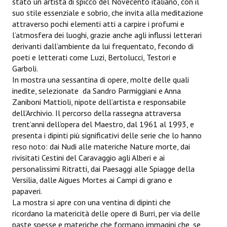
stato un artista di spicco del Novecento italiano, con il
suo stile essenziale e sobrio, che invita alla meditazione
attraverso pochi elementi atti a carpire i profumi e
l’atmosfera dei luoghi, grazie anche agli influssi letterari
derivanti dall’ambiente da lui frequentato, fecondo di
poeti e letterati come Luzi, Bertolucci, Testori e
Garboli.
In mostra una sessantina di opere, molte delle quali
inedite, selezionate da Sandro Parmiggiani e Anna
Zaniboni Mattioli, nipote dell’artista e responsabile
dell’Archivio. Il percorso della rassegna attraversa
trent’anni dell’opera del Maestro, dal 1961 al 1993, e
presenta i dipinti più significativi delle serie che lo hanno
reso noto: dai Nudi alle materiche Nature morte, dai
rivisitati Cestini del Caravaggio agli Alberi e ai
personalissimi Ritratti, dai Paesaggi alle Spiagge della
Versilia, dalle Aigues Mortes ai Campi di grano e
papaveri.
La mostra si apre con una ventina di dipinti che
ricordano la matericità delle opere di Burri, per via delle
paste spesse e materiche che formano immagini che, se